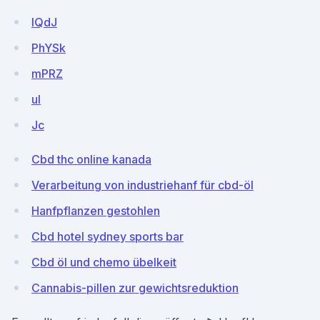
IQdJ
PhYSk
mPRZ
ul
Jc
Cbd thc online kanada
Verarbeitung von industriehanf für cbd-öl
Hanfpflanzen gestohlen
Cbd hotel sydney sports bar
Cbd öl und chemo übelkeit
Cannabis-pillen zur gewichtsreduktion