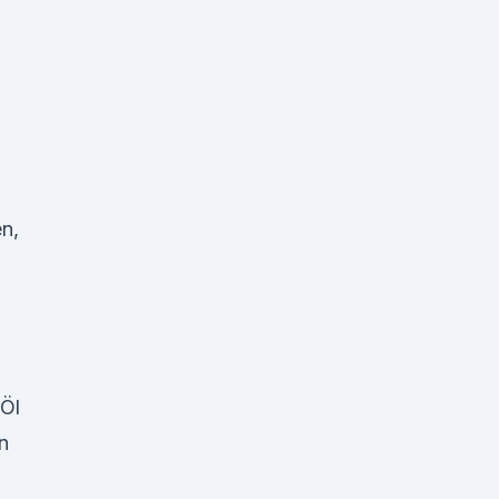
n,
Öl
n