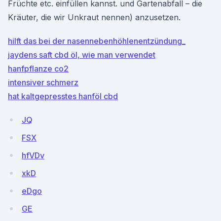
Früchte etc. einfüllen kannst. und Gartenabfall – die
Kräuter, die wir Unkraut nennen) anzusetzen.
hilft das bei der nasennebenhöhlenentzündung_
jaydens saft cbd öl, wie man verwendet
hanfpflanze co2
intensiver schmerz
hat kaltgepresstes hanföl cbd
JQ
FSX
hfVDv
xkD
eDgo
GE