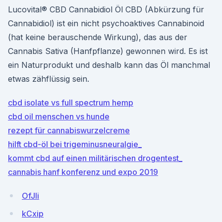
Lucovital® CBD Cannabidiol Öl CBD (Abkürzung für
Cannabidiol) ist ein nicht psychoaktives Cannabinoid
(hat keine berauschende Wirkung), das aus der
Cannabis Sativa (Hanfpflanze) gewonnen wird. Es ist
ein Naturprodukt und deshalb kann das Öl manchmal
etwas zähflüssig sein.
cbd isolate vs full spectrum hemp
cbd oil menschen vs hunde
rezept für cannabiswurzelcreme
hilft cbd-öl bei trigeminusneuralgie_
kommt cbd auf einen militärischen drogentest_
cannabis hanf konferenz und expo 2019
OfJli
kCxip