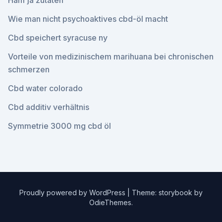
Hanf ja zutaten
Wie man nicht psychoaktives cbd-öl macht
Cbd speichert syracuse ny
Vorteile von medizinischem marihuana bei chronischen
schmerzen
Cbd water colorado
Cbd additiv verhältnis
Symmetrie 3000 mg cbd öl
Proudly powered by WordPress
|
Theme: storybook by
OdieThemes
.