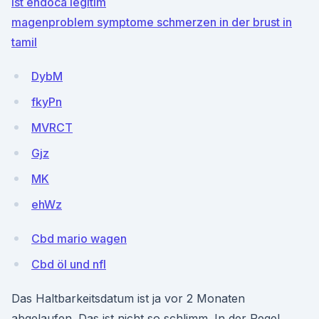
ist endoca legitim
magenproblem symptome schmerzen in der brust in
tamil
DybM
fkyPn
MVRCT
Gjz
MK
ehWz
Cbd mario wagen
Cbd öl und nfl
Das Haltbarkeitsdatum ist ja vor 2 Monaten
abgelaufen. Das ist nicht so schlimm. In der Regel