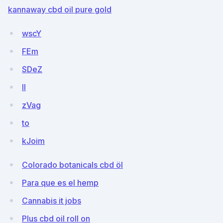
kannaway cbd oil pure gold
wscY
FEm
SDeZ
II
zVag
to
kJoim
Colorado botanicals cbd öl
Para que es el hemp
Cannabis it jobs
Plus cbd oil roll on