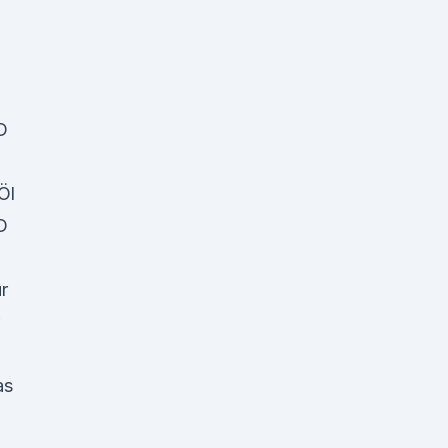
D
Öl
D
r
as