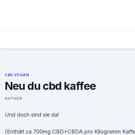
Skip
to
content
CBD VEGAN
Neu du cbd kaffee
AUTHOR
Und doch sind sie da!
(Enthält ca 700mg CBD+CBDA pro Kilogramm Kaff