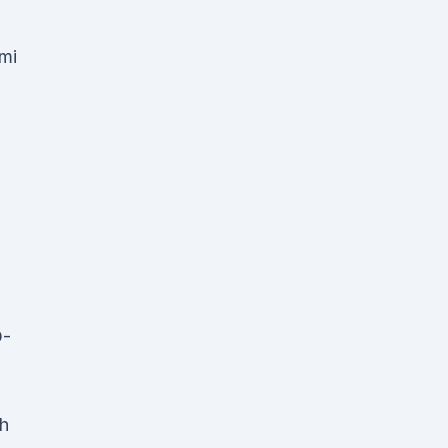
mi
n
D-
ch