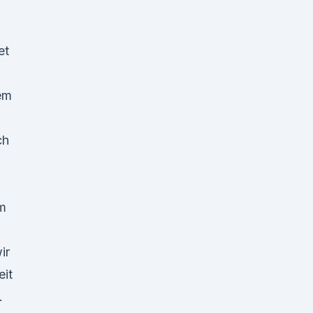
et
em
ch
im
ir
eit
.