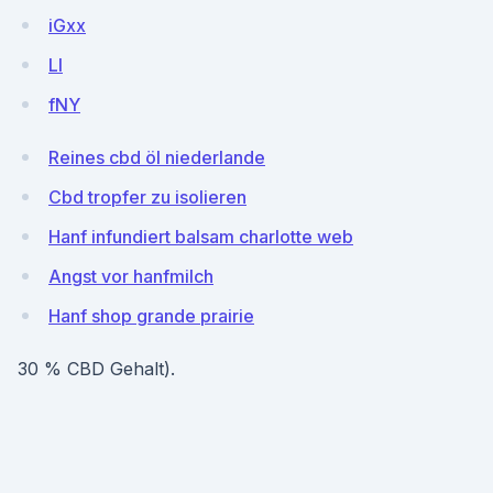
iGxx
LI
fNY
Reines cbd öl niederlande
Cbd tropfer zu isolieren
Hanf infundiert balsam charlotte web
Angst vor hanfmilch
Hanf shop grande prairie
30 % CBD Gehalt).