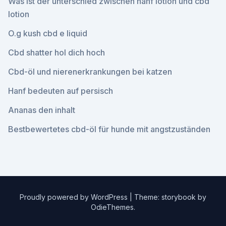
Was ist der unterschied zwischen hanf lotion und cbd
lotion
O.g kush cbd e liquid
Cbd shatter hol dich hoch
Cbd-öl und nierenerkrankungen bei katzen
Hanf bedeuten auf persisch
Ananas den inhalt
Bestbewertetes cbd-öl für hunde mit angstzuständen
Proudly powered by WordPress
|
Theme: storybook by
OdieThemes
.