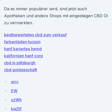
Da es immer populärer wird, sind jetzt auch
Apotheken und andere Shops mit eingestiegen CBD Öl
zu vermarkten.
bestbewertetes cbd zum verkauf
farbenläden tucson
hanf kariertes hemd
kalifornien hanf corp
cbd in pittsburgh
cbd goldgeschäft
arrc
EW
zzWh
kwZtf