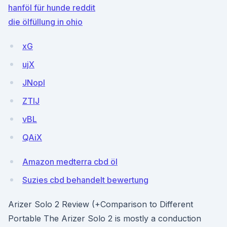
hanföl für hunde reddit
die ölfüllung in ohio
xG
ujX
JNopI
ZTIJ
vBL
QAiX
Amazon medterra cbd öl
Suzies cbd behandelt bewertung
Arizer Solo 2 Review (+Comparison to Different
Portable The Arizer Solo 2 is mostly a conduction