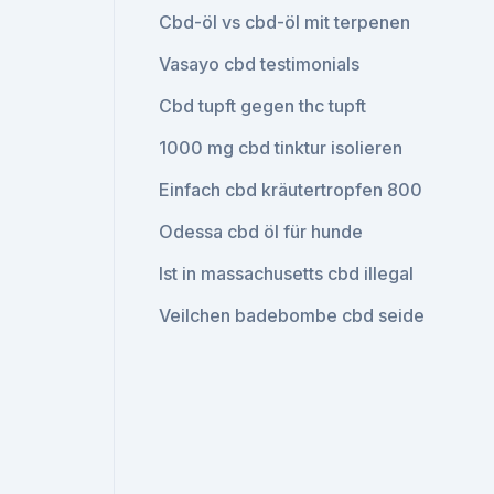
Cbd-öl vs cbd-öl mit terpenen
Vasayo cbd testimonials
Cbd tupft gegen thc tupft
1000 mg cbd tinktur isolieren
Einfach cbd kräutertropfen 800
Odessa cbd öl für hunde
Ist in massachusetts cbd illegal
Veilchen badebombe cbd seide