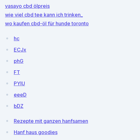
vasayo cbd ölpreis
wie viel cbd tee kann ich trinken_
wo kaufen cbd-öl für hunde toronto
hc
ECJx
phG
FT
PYlU
eeeD
bDZ
Rezepte mit ganzen hanfsamen
Hanf haus goodies