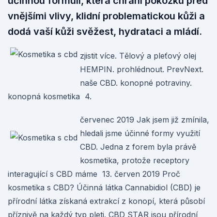
účinnou formuli, která chrání pokožku před
vnějšími vlivy, klidní problematickou kůži a
dodá vaší kůži svěžest, hydrataci a mládí.
zjistit více. Tělový a pleťový olej
HEMPIN. prohlédnout. PrevNext.
naše CBD. konopné potraviny.
konopná kosmetika 4.
červenec 2019 Jak jsem již zmínila,
hledali jsme účinné formy využití
CBD. Jedna z forem byla právě
kosmetika, protože receptory
interagující s CBD máme 13. červen 2019 Proč
kosmetika s CBD? Účinná látka Cannabidiol (CBD) je
přírodní látka získaná extrakcí z konopí, která působí
příznivě na každý typ pleti. CBD STAR jsou přírodní