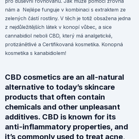
pro duševní rovnováhu. Jak může pomoci zrovna
nám a Nejlépe funguje v kombinaci s extraktem ze
zelených částí rostliny. V těch je totiž obsažena jedna
z nejdůležitějších látek v konopí vůbec, a sice
cannabidiol neboli CBD, který má analgetické,
protizánětlivé a Certifikovaná kosmetika. Konopná
kosmetika s kanabidiolem!
CBD cosmetics are an all-natural
alternative to today’s skincare
products that often contain
chemicals and other unpleasant
additives. CBD is known for its
anti-inflammatory properties, and
it’s commonly used to treat acne,