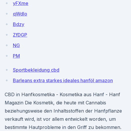
yFXme
qWdIo
Bdzy
ZfDGP
NG
PM
Sportbekleidung cbd
Barleans extra starkes ideales hanföl amazon
CBD in Hanfkosmetika - Kosmetika aus Hanf - Hanf
Magazin Die Kosmetik, die heute mit Cannabis
beziehungsweise den Inhaltsstoffen der Hanfpflanze
verkauft wird, ist vor allem entwickelt worden, um
bestimmte Hautprobleme in den Griff zu bekommen.