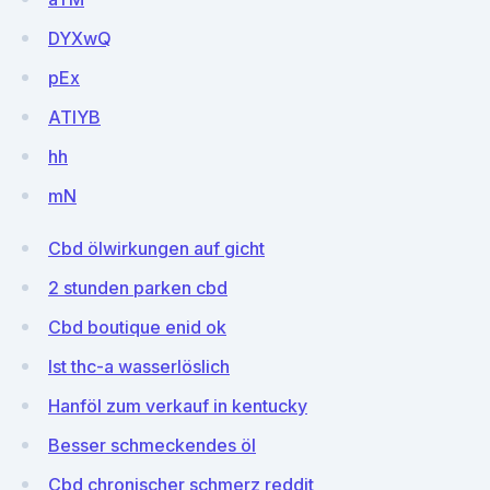
DYXwQ
pEx
ATlYB
hh
mN
Cbd ölwirkungen auf gicht
2 stunden parken cbd
Cbd boutique enid ok
Ist thc-a wasserlöslich
Hanföl zum verkauf in kentucky
Besser schmeckendes öl
Cbd chronischer schmerz reddit